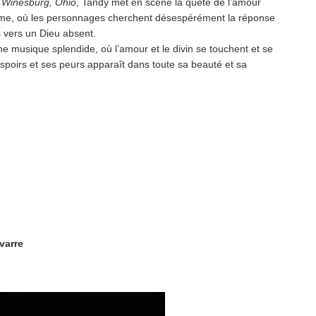
,
Winesburg, Ohio
, Tandy met en scène la quête de l’amour
ime, où les personnages cherchent désespérément la réponse
s vers un Dieu absent.
ne musique splendide, où l’amour et le divin se touchent et se
s espoirs et ses peurs apparaît dans toute sa beauté et sa
varre