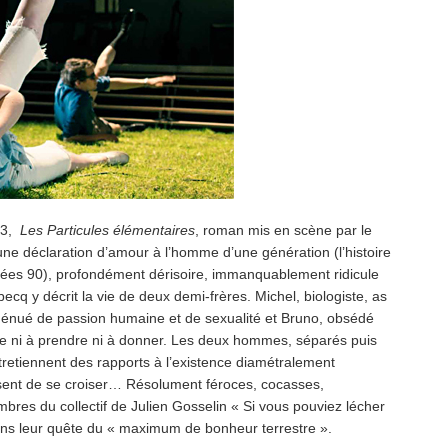
13,
Les Particules élémentaires
, roman mis en scène par le
 une déclaration d’amour à l’homme d’une génération (l’histoire
nées 90), profondément dérisoire, immanquablement ridicule
cq y décrit la vie de deux demi-frères. Michel, biologiste, as
 dénué de passion humaine et de sexualité et Bruno, obsédé
rrive ni à prendre ni à donner. Les deux hommes, séparés puis
etiennent des rapports à l’existence diamétralement
ssent de se croiser… Résolument féroces, cocasses,
mbres du collectif de Julien Gosselin « Si vous pouviez lécher
ns leur quête du « maximum de bonheur terrestre ».