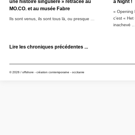
une histoire singulière » retracée au
a Night !
MO.CO. et au musée Fabre
« Opening 
c’est « He
Ils sont venus, ils sont tous là, ou presque …
inachevé 
Lire les chroniques précédentes ...
© 2026 / offshore - création contemporaine - occitanie