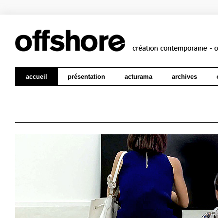
accueil
présentation
acturama
archives